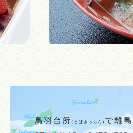
鳥羽台所
で
離島
(とばきっちん)