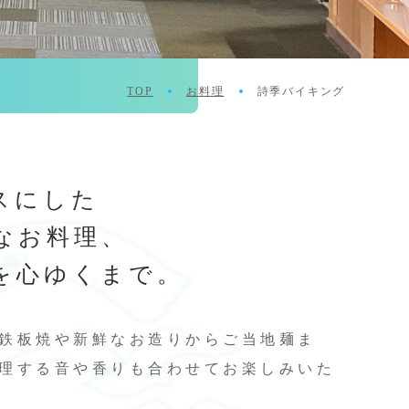
TOP
お料理
詩季バイキング
スにした
なお料理、
を心ゆくまで。
鉄板焼や新鮮なお造りからご当地麺ま
理する音や香りも合わせてお楽しみいた