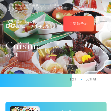
三重県鳥羽市の温泉リゾート 湯めぐり
海百景 鳥羽シーサイドホテルのお料理
LANGUAGE
のご紹介
ご宿泊予約
Cuisine
お料理
TOP
お料理