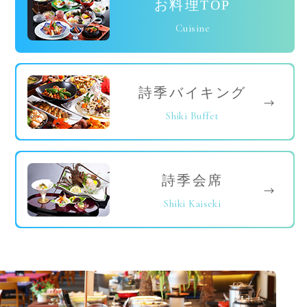
お料理TOP
Cuisine
詩季バイキング
Shiki Buffet
詩季会席
Shiki Kaiseki