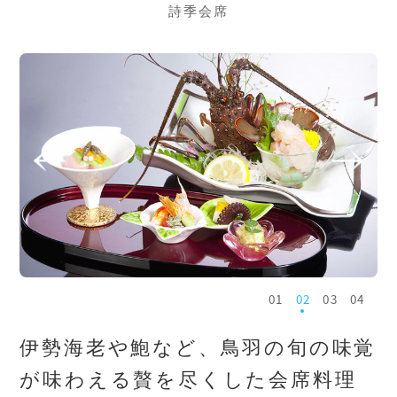
詩季会席
1
2
3
4
伊勢海老や鮑など、
鳥羽の旬の味覚
が味わえる
贅を尽くした会席料理